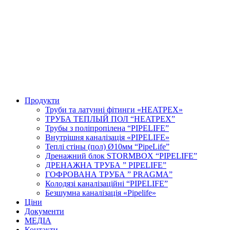
Продукти
Труби та латунні фітинги «HEATPEX»
ТРУБА ТЕПЛЫЙ ПОЛ “HEATPEX”
Трубы з поліпропілена “PIPELIFE”
Внутрішня каналізація «PIPELIFE»
Теплі стіны (пол) Ø10мм “PipeLife”
Дренажний блок STORMBOX “PIPELIFE”
ДРЕНАЖНА ТРУБА ” PIPELIFE”
ГОФРОВАНА ТРУБА ” PRAGMA”
Колодязі каналізаційні “PIPELIFE”
Безшумна каналізація «Pipelife»
Ціни
Документи
МЕДІА
Контакти