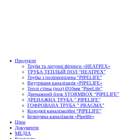
Продукти
Труби та латунні фітинги «HEATPEX»
ТРУБА ТЕПЛЫЙ ПОЛ “HEATPEX”
Трубы з поліпропілена “PIPELIFE”
Внутрішня каналізація «PIPELIFE»
Теплі стіны (пол) Ø10мм “PipeLife”
Дренажний блок STORMBOX “PIPELIFE”
ДРЕНАЖНА ТРУБА ” PIPELIFE”
ГОФРОВАНА ТРУБА ” PRAGMA”
Колодязі каналізаційні “PIPELIFE”
Безшумна каналізація «Pipelife»
Ціни
Документи
МЕДІА
Контакти