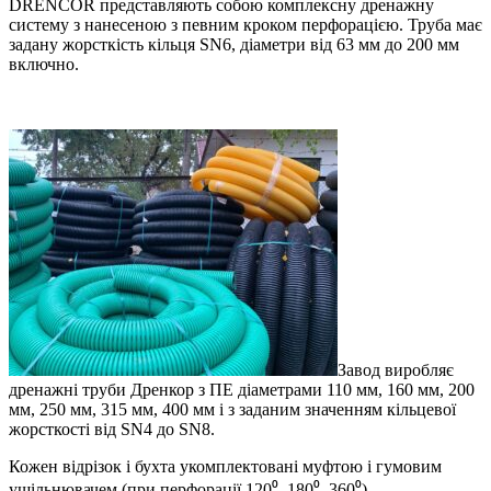
DRENCOR представляють собою комплексну дренажну
систему з нанесеною з певним кроком перфорацією. Труба має
задану жорсткість кільця SN6, діаметри від 63 мм до 200 мм
включно.
Завод виробляє
дренажні труби Дренкор з ПЕ діаметрами 110 мм, 160 мм, 200
мм, 250 мм, 315 мм, 400 мм і з заданим значенням кільцевої
жорсткості від SN4 до SN8.
Кожен відрізок і бухта укомплектовані муфтою і гумовим
ущільнювачем (при перфорації 120⁰, 180⁰, 360⁰).