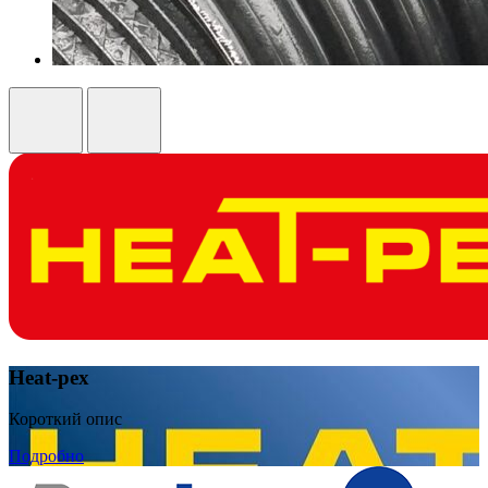
Heat-pex
Короткий опис
Подробно