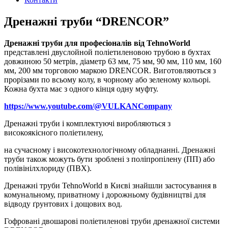
Дренажні труби “DRENCOR”
Дренажні труби для професіоналів від TehnoWorld
представлені двуслойной поліетиленовою трубою в бухтах
довжиною 50 метрів, діаметр 63 мм, 75 мм, 90 мм, 110 мм, 160
мм, 200 мм торговою маркою DRENCOR. Виготовляються з
прорізами по всьому колу, в чорному або зеленому кольорі.
Кожна бухта має з одного кінця одну муфту.
https://www.youtube.com/@VULKANCompany
Дренажні труби і комплектуючі виробляються з
високоякісного поліетилену,
на сучасному і високотехнологічному обладнанні. Дренажні
труби також можуть бути зроблені з поліпропілену (ПП) або
полівінілхлориду (ПВХ).
Дренажні труби TehnoWorld в Києві знайшли застосування в
комунальному, приватному і дорожньому будівництві для
відводу ґрунтових і дощових вод.
Гофровані двошарові поліетиленові труби дренажної системи