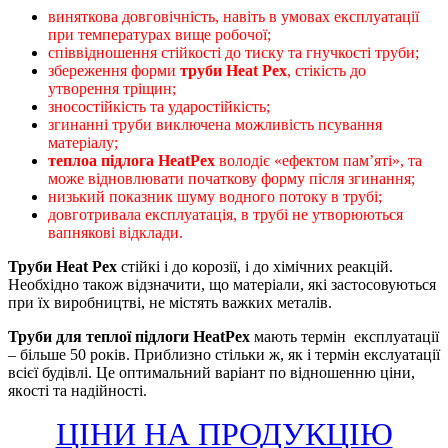
виняткова довговічність, навіть в умовах експлуатації
при температурах вище робочої;
співвідношення стійкості до тиску та гнучкості труби;
збереження форми
труби Heat Pex
, стікість до
утворення тріщин;
зносостійкість та ударостійкість;
згинанні труби виключена можливість псування
матеріалу;
теплоa підлогa HeatPex
володіє «ефектом пам’яті», та
може відновлювати початкову форму після згинання;
низький показник шуму водного потоку в трубі;
довготривала експлуатація, в трубі не утворюються
вапнякові відклади.
Труби Heat Pex
стійкі і до корозії, і до хімічних реакцій.
Необхідно також відзначити, що матеріали, які застосовуються
при їх виробництві, не містять важких металів.
Труби для теплої підлоги HeatPex
мають термін експлуатації
– більше 50 років. Приблизно стільки ж, як і термін екслуатації
всієї будівлі. Це оптимальний варіант по відношенню ціни,
якoсті та надійності.
ЦІНИ НА ПРОДУКЦІЮ