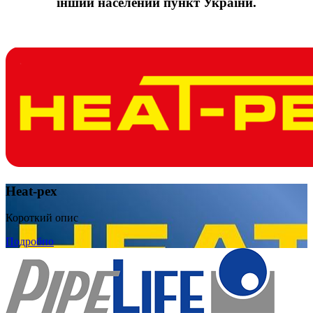
інший населений пункт України.
Heat-pex
Короткий опис
Подробно