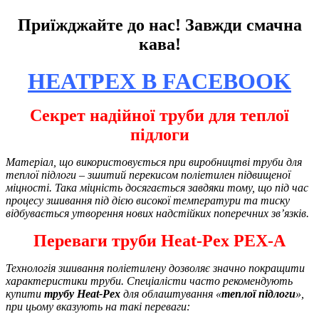
Приїжджайте до нас! Завжди смачна
кава!
HEATPEX В FACEBOOK
Секрет надійної труби для теплої
підлоги
Матеріал, що використовується при виробництві труби для
теплої підлоги – зшитий перекисом поліетилен підвищеної
міцності. Така міцність досягається завдяки тому, що під час
процесу зшивання під дією високої температури та тиску
відбувається утворення нових надстійких поперечних зв’язків.
Переваги
труби
Heat-Pex
PEX-A
Технологія зшивання поліетилену дозволяє значно покращити
характеристики труби. Спеціалісти часто рекомендують
купити
трубу Heat-Pex
для облаштування «
теплої підлоги
»,
при цьому вказують на такі переваги: