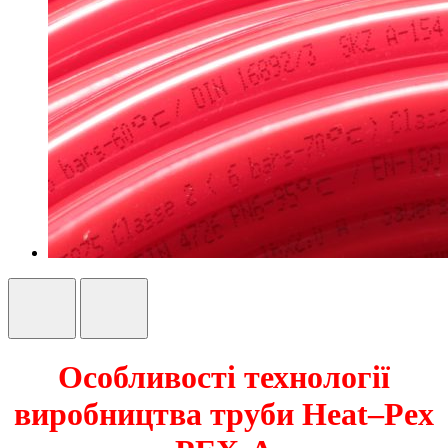
Особливості технології
виробництва труби
Heat
–
Pex