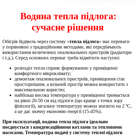
Водяна тепла підлога:
сучасне рішення
Обігрів будівель через систему «
тепла підлога
» має переваги
у порівнянні з традиційними методами, які передбачають
використання величезних опалювальних пристроїв (радіатори
і т.д.). Серед основних переваг треба відмітити наступні:
розподіл тепла сприяє формуванню у приміщенні
комфортного мікроклімату;
демонтаж опалювальних пристроїв, приміщення стає
просторнішим, а вільний простір можна використати з
максимальною користю;
найбільш висока температура у приміщенні тримається
на рівні 20-50 см від підлоги (що краще з точки зору
фізіології), загальну температуру можна знизити на 2 ºС,
а це дає значну економію енергії (15-45%).
При експлуатації, водяна тепла підлога ідеально
поєднується з конденсаційними котлами та тепловими
насосами. Температура подачі у систему теплої підлоги