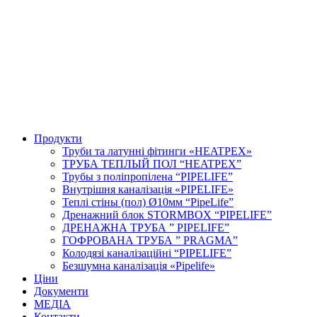
Продукти
Труби та латунні фітинги «HEATPEX»
ТРУБА ТЕПЛЫЙ ПОЛ “HEATPEX”
Трубы з поліпропілена “PIPELIFE”
Внутрішня каналізація «PIPELIFE»
Теплі стіны (пол) Ø10мм “PipeLife”
Дренажний блок STORMBOX “PIPELIFE”
ДРЕНАЖНА ТРУБА ” PIPELIFE”
ГОФРОВАНА ТРУБА ” PRAGMA”
Колодязі каналізаційні “PIPELIFE”
Безшумна каналізація «Pipelife»
Ціни
Документи
МЕДІА
Контакти