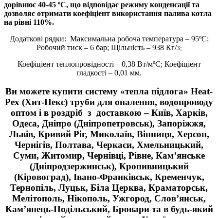
дорівнює 40-45 ºС, що відповідає режиму конденсації та
дозволяє отримати коефіціент використання палива котла
на рівні 110%.
Додаткові рядки: Максимальна робоча температура – 95ºС;
Робочий тиск – 6 бар; Щільність – 938 Кг/
3;
Коефіціент теплопровідності – 0,38 Вт/мºС; Коефіціент
гладкості – 0,01 мм.
Ви можете купити систему «
тепла підлога
» Heat-
Pex (Хит-Пекс) труби для опалення, водопроводу
оптом і в роздріб з доставкою – Київ, Харків,
Одеса, Дніпро (Дніпропетровськ), Запоріжжя,
Львів, Кривий Ріг, Миколаїв, Вінниця, Херсон,
Чернігів, Полтава, Черкаси, Хмельницький,
Суми, Житомир, Чернівці, Рівне, Кам’янське
(Дніпродзержинськ), Кропивницький
(Кіровоград), Івано-Франківськ, Кременчук,
Тернопіль, Луцьк, Біла Церква, Краматорськ,
Мелітополь, Нікополь, Ужгород, Слов’янськ,
Кам’янець-Подільський, Бровари та в будь-який