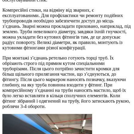
Компресійні стики, на відміну від зварних, є
експлуатованими. Для профілактики чи ремонту подібних
трубопроводів необхідно забезпечити доступ до місць
з’єднань. Зварні можна прокладати приховано, наприклад, під
землею. Труби невеликого діаметру, завдяки їхній гнучкості,
можна укладати без кутових фітингів там, де це допускає
радіус повороту. Великі діаметри, як правило, монтують із
кутовими фітингами різної конфігурації.
При монтажі з’єднань ретельно готують торці труб. Їх
обрізають строго під прямим кутом спеціальними
труборізами. Після цього потрібно зачистити кромки для
більш щільного прилягання частин, що з’єднуються, до
фітингу. Після цього маркером наносять позначку, вказуючи
глибину, на яку труба повинна входити у фітинг. При
компресійному з’єднанні на труби наносять мастило, щоб їх
було легко вставляти в кільця сполучних елементів. Коли
фітинг зібраний і одягнений на трубу, його затискають рукою,
роблячи 3-4 обороти.