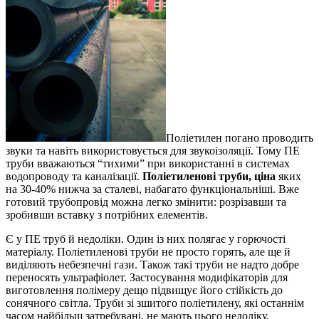
Поліетилен погано проводить
звуки та навіть використовується для звукоізоляції. Тому ПЕ
труби вважаються “тихими” при використанні в системах
водопроводу та каналізації.
Поліетиленові труби, ціна
яких
на 30-40% нижча за сталеві, набагато функціональніші. Вже
готовий трубопровід можна легко змінити: розрізавши та
зробивши вставку з потрібних елементів.
Є у ПЕ труб й недоліки. Один із них полягає у горючості
матеріалу. Поліетиленові труби не просто горять, але ще й
виділяють небезпечні гази. Також такі труби не надто добре
переносять ультрафіолет. Застосування модифікаторів для
виготовлення полімеру дещо підвищує його стійкість до
сонячного світла. Труби зі зшитого поліетилену, які останнім
часом найбільш затребувані, не мають цього недоліку.