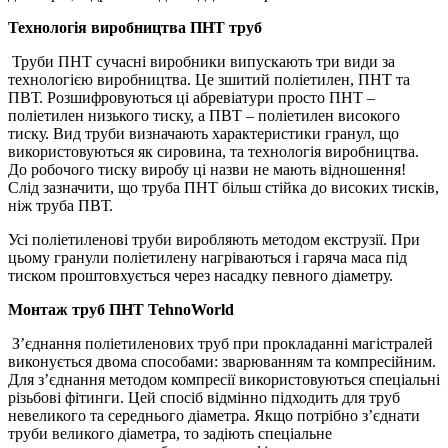
Технологія виробництва ПН
Т
труб
Труби ПНТ сучасні виробники випускають три види за
технологією виробництва. Це зшитий поліетилен, ПНТ та
ПВТ. Розшифровуються ці абревіатури просто ПНТ –
поліетилен низького тиску, а ПВТ – поліетилен високого
тиску. Вид труби визначають характеристики гранул, що
використовуються як сировина, та технологія виробництва.
До робочого тиску виробу ці назви не мають відношення!
Слід зазначити, що труба ПНТ більш стійка до високих тисків,
ніж труба ПВТ.
Усі поліетиленові труби виробляють методом екструзії. При
цьому гранули поліетилену нагріваються і гаряча маса під
тиском проштовхується через насадку певного діаметру.
Монтаж труб ПНТ TehnoWorld
З’єднання поліетиленових труб при прокладанні магістралей
виконується двома способами: зварюванням та компресійним.
Для з’єднання методом компресії використовуються спеціальні
різьбові фітинги. Цей спосіб відмінно підходить для труб
невеликого та середнього діаметра. Якщо потрібно з’єднати
труби великого діаметра, то задіють спеціальне