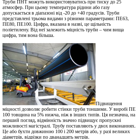
Труби ПНТ можуть використовуватись при тиску до 25
атмосфер. При цьому температура рідини або газу
допускається в діапазоні від -20 до +40 градусів. Труби
представлені трьома видами з різними параметрами: ПЕ63,
ПЕ80, ПЕ100. Цифра, вказана в назві, це щільність
поліетилену. Від неї залежить міцність труби – чим вища
цифра, тим вона більша.
Підвищення
міцності дозволяє робити стінки труби тоншими. У виробі ПЕ
100 товщина на 5% нижча, ніж в інших типів. Ця незначна, на
перший погляд, відмінність значно підвищує пропускні
можливості магістралі. Трубу поставляють у двох виконаннях.
Це або бухти довжиною 100 і 200 метрів або, у разі великих
діаметрів, відрізки по дванадцять метрів.