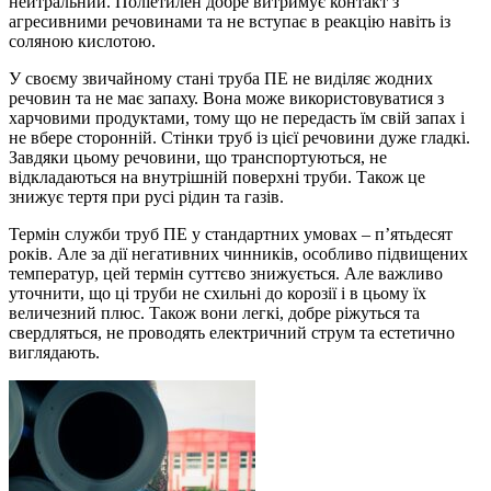
нейтральний. Поліетилен добре витримує контакт з
агресивними речовинами та не вступає в реакцію навіть із
соляною кислотою.
У своєму звичайному стані труба ПЕ не виділяє жодних
речовин та не має запаху. Вона може використовуватися з
харчовими продуктами, тому що не передасть їм свій запах і
не вбере сторонній. Стінки труб із цієї речовини дуже гладкі.
Завдяки цьому речовини, що транспортуються, не
відкладаються на внутрішній поверхні труби. Також це
знижує тертя при русі рідин та газів.
Термін служби труб ПЕ у стандартних умовах – п’ятьдесят
років. Але за дії негативних чинників, особливо підвищених
температур, цей термін суттєво знижується. Але важливо
уточнити, що ці труби не схильні до корозії і в цьому їх
величезний плюс. Також вони легкі, добре ріжуться та
свердляться, не проводять електричний струм та естетично
виглядають.