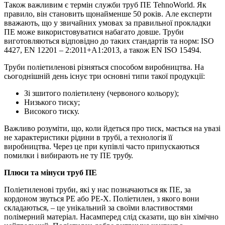
Також важливим є термін служби труб ПЕ TehnoWorld. Як
правило, він становить щонайменше 50 років. Але експерти
вважають, що у звичайних умовах за правильної прокладки
ПЕ може використовуватися набагато довше. Труби
виготовляються відповідно до таких стандартів та норм: ISO
4427, EN 12201 – 2:2011+A1:2013, а також EN ISO 15494.
Труби поліетиленові різняться способом виробництва. На
сьогоднішній день існує три основні типи такої продукції:
Зі зшитого поліетилену (червоного кольору);
Низького тиску;
Високого тиску.
Важливо розуміти, що, коли йдеться про тиск, мається на увазі
не характеристики рідини в трубі, а технологія її
виробництва. Через це при купівлі часто припускаються
помилки і вибирають не ту ПЕ трубу.
Плюси та мінуси труб ПЕ
Поліетиленові труби, які у нас позначаються як ПЕ, за
кордоном звуться PE або PE-X. Поліетилен, з якого вони
складаються, – це унікальний за своїми властивостями
полімерний матеріал. Насамперед слід сказати, що він хімічно