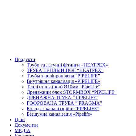
Продукти
Труби та латунні фітинги «HEATPEX»
ТРУБА ТЕПЛЫЙ ПОЛ “HEATPEX”
Трубы з поліпропілена “PIPELIFE”
Внутрішня каналізація «PIPELIFE»
Теплі стіны (пол) Ø10мм “PipeLife”
Дренажний блок STORMBOX “PIPELIFE”
ДРЕНАЖНА ТРУБА ” PIPELIFE”
ГОФРОВАНА ТРУБА ” PRAGMA”
Колодязі каналізаційні “PIPELIFE”
Безшумна каналізація «Pipelife»
Ціни
Документи
МЕДІА
Контакти