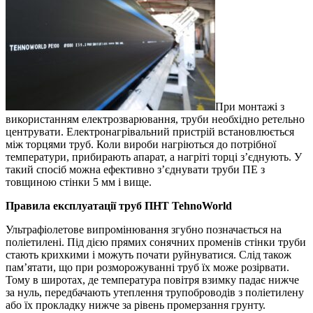
При монтажі з
використанням електрозварювання, труби необхідно ретельно
центрувати. Електронагрівальний пристрій встановлюється
між торцями труб. Коли вироби нагріються до потрібної
температури, прибирають апарат, а нагріті торці з’єднують. У
такий спосіб можна ефективно з’єднувати труби ПЕ з
товщиною стінки 5 мм і вище.
Правила експлуатації труб ПНТ TehnoWorld
Ультрафіолетове випромінювання згубно позначається на
поліетилені. Під дією прямих сонячних променів стінки труби
стають крихкими і можуть почати руйнуватися. Слід також
пам’ятати, що при розморожуванні труб їх може розірвати.
Тому в широтах, де температура повітря взимку падає нижче
за нуль, передбачають утеплення трупоброводів з поліетилену
або їх прокладку нижче за рівень промерзання грунту.