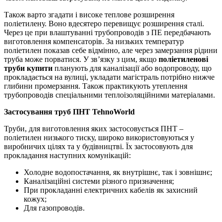
Також варто згадати і високе теплове розширення
поліетилену. Воно вдесятеро перевищує розширення сталі.
Через це при влаштуванні трубопроводів з ПЕ передбачають
виготовлення компенсаторів. За низьких температур
поліетилен показав себе відмінно, але через замерзання рідини
труба може порватися. У зв’язку з цим, якщо
поліетиленові
труби купити
планують для каналізації або водопроводу, що
прокладається на вулиці, укладати магістраль потрібно нижче
глибини промерзання. Також практикують утеплення
трубопроводів спеціальними теплоізоляційними матеріалами.
Застосування труб ПНТ TehnoWorld
Труби, для виготовлення яких застосовується ПНТ –
поліетилен низького тиску, широко використовуються у
виробничих цілях та у будівництві. Їх застосовують для
прокладання наступних комунікацій:
Холодне водопостачання, як внутрішнє, так і зовнішнє;
Каналізаційні системи різного призначення;
При прокладанні електричних кабелів як захисний
кожух;
Для газопроводів.