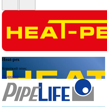
Heat-pex
Короткий опис
Подробно