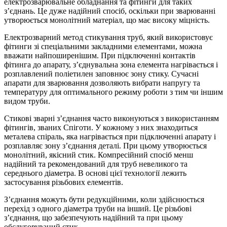
електрозварювальне обладнання та фітинги для таких
з’єднань. Це дуже надійний спосіб, оскільки при зварюванні
утворюється монолітний матеріал, що має високу міцність.
Електрозварний метод стикування труб, який використовує
фітинги зі спеціальними закладними елементами, можна
вважати найпоширенішим. При підключенні контактів
фітинга до апарату, з’єднувальна зона елемента нагрівається і
розплавлений поліетилен заповнює зону стику. Сучасні
апарати для зварювання дозволяють вибрати напругу та
температуру для оптимального режиму роботи з тим чи іншим
видом труби.
Стикові зварні з’єднання часто виконуються з використанням
фітингів, званих Спіготи. У кожному з них знаходиться
металева спіраль, яка нагрівається при підключенні апарату і
розплавляє зону з’єднання деталі. При цьому утворюється
монолітний, якісний стик. Компресійний спосіб менш
надійний та рекомендований для труб невеликого та
середнього діаметра. В основі цієї технології лежить
застосування різьбових елементів.
З’єднання можуть бути редукційними, коли здійснюється
перехід з одного діаметра труби на інший. Це різьбові
з’єднання, що забезпечують надійний та при цьому
обслуговуваний стик.