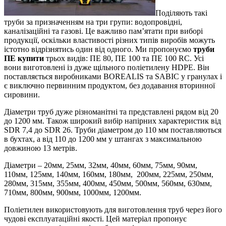
Поділяють такі
труби за призначенням на три групи: водопровідні,
каналізаційні та газові. Це важливо пам’ятати при виборі
продукції, оскільки властивості різних типів виробів можуть
істотно відрізнятись один від одного. Ми пропонуємо
труби
ПЕ купити
трьох видів: ПЕ 80, ПЕ 100 та ПЕ 100 RC. Усі
вони виготовлені із дуже щільного поліетилену HDPE. Він
поставляється виробниками BOREALIS та SABIC у гранулах і
є виключно первинним продуктом, без додавання вторинної
сировини.
Діаметри труб дуже різноманітні та представлені рядом від 20
до 1200 мм. Також широкий вибір напірних характеристик від
SDR 7,4 до SDR 26. Труби діаметром до 110 мм поставляються
в бухтах, а від 110 до 1200 мм у штангах з максимальною
довжиною 13 метрів.
Діаметри – 20мм, 25мм, 32мм, 40мм, 60мм, 75мм, 90мм,
110мм, 125мм, 140мм, 160мм, 180мм, 200мм, 225мм, 250мм,
280мм, 315мм, 355мм, 400мм, 450мм, 500мм, 560мм, 630мм,
710мм, 800мм, 900мм, 1000мм, 1200мм.
Поліетилен використовують для виготовлення труб через його
чудові експлуатаційні якості. Цей матеріал пропонує