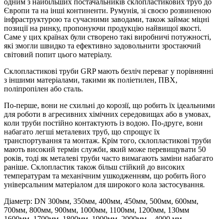
одним з найбільших постачальників склопластикових труб до
Європи та на інші континенти. Румунія, зі своєю розвиненою
інфраструктурою та сучасними заводами, також займає міцні
позиції на ринку, пропонуючи продукцію найвищої якості.
Саме у цих країнах були створено такі виробничі потужності,
які змогли швидко та ефективно задовольнити зростаючий
світовий попит цього матеріалу.
Склопластикові труби GRP мають безліч переваг у порівнянні
з іншими матеріалами, такими як поліетилен, ПВХ,
поліпропілен або сталь.
По-перше, вони не схильні до корозії, що робить їх ідеальними
для роботи в агресивних хімічних середовищах або в умовах,
коли труби постійно контактують із водою. По-друге, вони
набагато легші металевих труб, що спрощує їх
транспортування та монтаж. Крім того, склопластикові труби
мають високий термін служби, який може перевищувати 50
років, тоді як металеві труби часто вимагають заміни набагато
раніше. Склопластик також більш стійкий до високих
температурам та механічним ушкодженням, що робить його
універсальним матеріалом для широкого кола застосування.
Діаметр: DN 300мм, 350мм, 400мм, 450мм, 500мм, 600мм,
700мм, 800мм, 900мм, 1000мм, 1100мм, 1200мм, 130мм
1600мм, 1700мм, 1800мм, 1900мм, 2000мм – 4000 мм