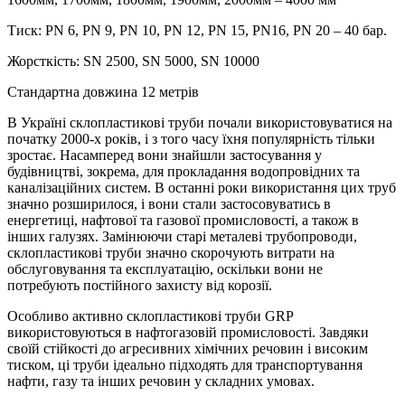
Тиск: PN 6, PN 9, PN 10, PN 12, PN 15, PN16, PN 20 – 40 бар.
Жорсткість: SN 2500, SN 5000, SN 10000
Стандартна довжина 12 метрів
В Україні склопластикові труби почали використовуватися на
початку 2000-х років, і з того часу їхня популярність тільки
зростає. Насамперед вони знайшли застосування у
будівництві, зокрема, для прокладання водопровідних та
каналізаційних систем. В останні роки використання цих труб
значно розширилося, і вони стали застосовуватись в
енергетиці, нафтової та газової промисловості, а також в
інших галузях. Замінюючи старі металеві трубопроводи,
склопластикові труби значно скорочують витрати на
обслуговування та експлуатацію, оскільки вони не
потребують постійного захисту від корозії.
Особливо активно склопластикові труби GRP
використовуються в нафтогазовій промисловості. Завдяки
своїй стійкості до агресивних хімічних речовин і високим
тиском, ці труби ідеально підходять для транспортування
нафти, газу та інших речовин у складних умовах.