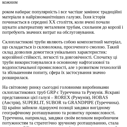
кожним
роком набирає популярність і все частіше замінює традиційні
матеріали в найрізноманітніших галузях. Їхня історія
починається в середині XX століття, коли вчені почали
шукати альтернативу металевим трубам, схильним до корозії і
потребують значних витрат на обслуговування.
Склопластикові труби являють собою композитний матеріал,
що складається із скловолокна, просоченого смолою. Такий
склад дозволив домогтися унікальних характеристик:
корозійної стійкості, легкості та довговічності. Спочатку ці
труби використовувалися в основному нафтогазової та
водопостачальної промисловості, але з розвитком технологій
та збільшенням попиту, сфера їх застосування значно
розширилася.
На світовому ринку сьогодні головними виробниками
склопластикових труб GRP є Туреччина та Румунія. Яскраві
представники цієї галузі – ROREX (Румунія), HOBAS
(Австрія), SUPERLIT, SUBOR та GRANDPIPE (Туреччина).
Ці країни зайняли лідируючі позиції завдяки вигідному
географічному розташуванню та розвитку промисловості.
Туреччина, наприклад, завдяки своїм великим виробничим
потужностям та стратегічно зручному розташуванню, стала