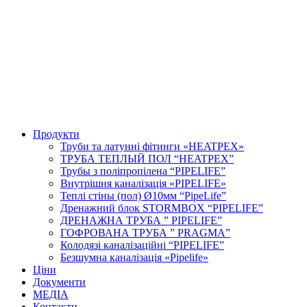
Продукти
Труби та латунні фітинги «HEATPEX»
ТРУБА ТЕПЛЫЙ ПОЛ “HEATPEX”
Трубы з поліпропілена “PIPELIFE”
Внутрішня каналізація «PIPELIFE»
Теплі стіны (пол) Ø10мм “PipeLife”
Дренажний блок STORMBOX “PIPELIFE”
ДРЕНАЖНА ТРУБА ” PIPELIFE”
ГОФРОВАНА ТРУБА ” PRAGMA”
Колодязі каналізаційні “PIPELIFE”
Безшумна каналізація «Pipelife»
Ціни
Документи
МЕДІА
Контакти