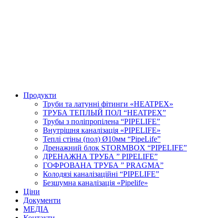
Продукти
Труби та латунні фітинги «HEATPEX»
ТРУБА ТЕПЛЫЙ ПОЛ “HEATPEX”
Трубы з поліпропілена “PIPELIFE”
Внутрішня каналізація «PIPELIFE»
Теплі стіны (пол) Ø10мм “PipeLife”
Дренажний блок STORMBOX “PIPELIFE”
ДРЕНАЖНА ТРУБА ” PIPELIFE”
ГОФРОВАНА ТРУБА ” PRAGMA”
Колодязі каналізаційні “PIPELIFE”
Безшумна каналізація «Pipelife»
Ціни
Документи
МЕДІА
Контакти