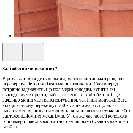
Залізобетон чи композит?
В результаті виходить щільний, малопористий матеріал, що
перевершує бетон за багатьма показниками. Насамперед
потрібно відзначити, що полімерні колодязі, купити які
сьогодні дуже просто, набагато легші за залізобетонні. Це
важливо як під час транспортування, так і при монтажі. Вага
кільця з бетону перевищує 500 кг, а це означає, що його
навантаження, розвантаження та встановлення неможливе без
вантажопідйомних механізмів. У той же час, деталі колодязів
із полімерпіщаної композитної суміші рідко бувають важчими
за 60 кг.