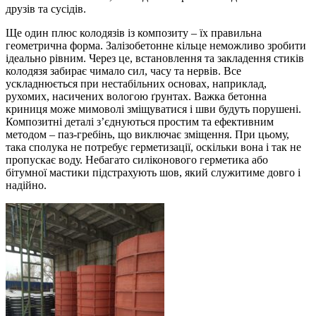
друзів та сусідів.
Ще один плюс колодязів із композиту – їх правильна
геометрична форма. Залізобетонне кільце неможливо зробити
ідеально рівним. Через це, встановлення та закладення стиків
колодязя забирає чимало сил, часу та нервів. Все
ускладнюється при нестабільних основах, наприклад,
рухомих, насичених вологою ґрунтах. Важка бетонна
криниця може мимоволі зміщуватися і шви будуть порушені.
Композитні деталі з’єднуються простим та ефективним
методом – паз-гребінь, що виключає зміщення. При цьому,
така сполука не потребує герметизації, оскільки вона і так не
пропускає воду. Небагато силіконового герметика або
бітумної мастики підстрахують шов, який служитиме довго і
надійно.