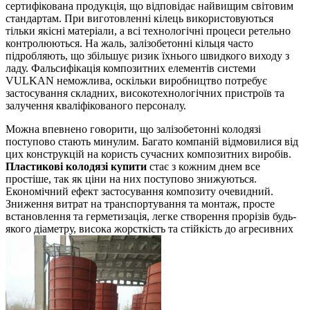
сертифікована продукція, що відповідає найвищим світовим
стандартам. При виготовленні кілець використовуються
тільки якісні матеріали, а всі технологічні процеси ретельно
контролюються. На жаль, залізобетонні кільця часто
підробляють, що збільшує ризик їхнього швидкого виходу з
ладу. Фальсифікація композитних елементів системи
VULKAN неможлива, оскільки виробництво потребує
застосування складних, високотехнологічних пристроїв та
залучення кваліфікованого персоналу.
Можна впевнено говорити, що залізобетонні колодязі
поступово стають минулим. Багато компаній відмовилися від
цих конструкцій на користь сучасних композитних виробів.
Пластикові колодязі купити
стає з кожним днем ​​все
простіше, так як ціни на них поступово знижуються.
Економічний ефект застосування композиту очевидний.
Зниження витрат на транспортування та монтаж, просте
встановлення та герметизація, легке створення прорізів будь-
якого діаметру, висока жорсткість та стійкість до агресивних