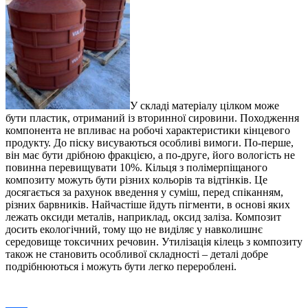
У складі матеріалу цілком може
бути пластик, отриманий із вторинної сировини. Походження
компонента не впливає на робочі характеристики кінцевого
продукту. До піску висуваються особливі вимоги. По-перше,
він має бути дрібною фракцією, а по-друге, його вологість не
повинна перевищувати 10%. Кільця з полімерпіщаного
композиту можуть бути різних кольорів та відтінків. Це
досягається за рахунок введення у суміш, перед спіканням,
різних барвників. Найчастіше йдуть пігменти, в основі яких
лежать оксиди металів, наприклад, оксид заліза. Композит
досить екологічний, тому що не виділяє у навколишнє
середовище токсичних речовин. Утилізація кілець з композиту
також не становить особливої ​​складності – деталі добре
подрібнюються і можуть бути легко перероблені.