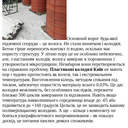
Основний ворог будь-якої
підземної споруди – це волога. Не стали винятком і колодязі.
Бетон гірше переносить контакт із водою, оскільки має
пористу структуру. У літню пору це не особливо небезпечно,
але, з настанням холодів, волога замерзає в порожнинах і
утворюються мікротріщини. Незабаром вони перетворюються
на справжню проблему.
Пластикові колодязі Київ
не мають
пор і чудово протистоять як волозі, так і екстремальним
температурам. Виготовлення кілець, методом спікання під
тиском, забезпечує пористість матеріалу всього 0,03%. Це дає
колодязі можливість, без особливих наслідків, пережити
близько 500 циклів замерзання та відтавання. Навіть якщо
температура навколишнього середовища впаде до -65 або
підніметься до +160 градусів Цельсія, це не зашкодить вашому
полімерпіщаному колодязю. А ще – кільця з композиту не
бояться ультрафіолетового випромінювання – як показує
досвід, це питання хвилює деяких споживачів.