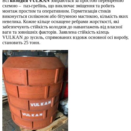
Всі
колодязі VULKAN
збираються за простою перевіреною
схемою – паз-гребінь, що виключає зміщення та робить
монтаж простим та оперативним. Герметизація стиків
виконується силіконом або бітумною мастикою, кількість яких
невелика. Кожне кільце оснащене ребрами жорсткості, які
забезпечують стійкість колодязя до навантажень від власної
ваги та зовнішніх факторів. Заявлена стійкість кілець
VULKAN до зусиль, спрямованих вздовж основної осі виробу,
становить 25 тонн.