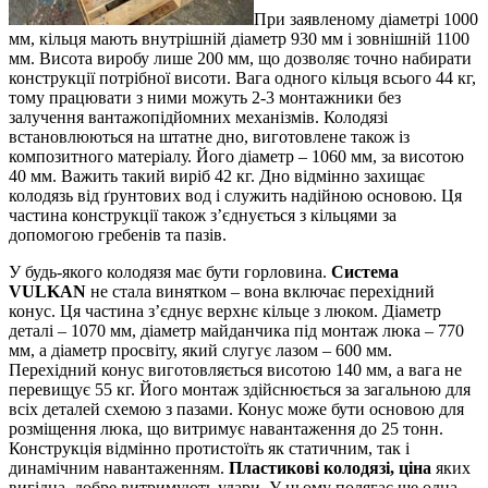
При заявленому діаметрі 1000
мм, кільця мають внутрішній діаметр 930 мм і зовнішній 1100
мм. Висота виробу лише 200 мм, що дозволяє точно набирати
конструкції потрібної висоти. Вага одного кільця всього 44 кг,
тому працювати з ними можуть 2-3 монтажники без
залучення вантажопідйомних механізмів. Колодязі
встановлюються на штатне дно, виготовлене також із
композитного матеріалу. Його діаметр – 1060 мм, за висотою
40 мм. Важить такий виріб 42 кг. Дно відмінно захищає
колодязь від ґрунтових вод і служить надійною основою. Ця
частина конструкції також з’єднується з кільцями за
допомогою гребенів та пазів.
У будь-якого колодязя має бути горловина.
Система
VULKAN
не стала винятком – вона включає перехідний
конус. Ця частина з’єднує верхнє кільце з люком. Діаметр
деталі – 1070 мм, діаметр майданчика під монтаж люка – 770
мм, а діаметр просвіту, який слугує лазом – 600 мм.
Перехідний конус виготовляється висотою 140 мм, а вага не
перевищує 55 кг. Його монтаж здійснюється за загальною для
всіх деталей схемою з пазами. Конус може бути основою для
розміщення люка, що витримує навантаження до 25 тонн.
Конструкція відмінно протистоїть як статичним, так і
динамічним навантаженням.
Пластикові колодязі, ціна
яких
вигідна, добре витримують удари. У цьому полягає ще одна