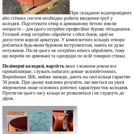
При складанні водопровідних
або стічних систем необхідно робити введення труб у
колодязі. Підготувати отвір в армованому бетоні зовсім
непросто – для цього потрібне професійне бурове обладнання.
Готовий отвір потрібно обробити з обох боків, щоб не
допустити корозії арматури. У композитних кільцях отвори
робляться будь-яким буровим інструментом, навіть не дуже
потужним. Після цього не потрібно нічого обробляти, тому
що вироби не армовані та однорідні по всій товщині стінки.
Полімерні колодязі, вартість
яких з кожним роком все
привабливіше, служать набагато довше залізобетонних.
Виробники ЗБК, майже завжди, дають на свої кільця гарантію
50 років. При цьому важливо розуміти, що мається на увазі
збереження лише основних робочих характеристик колодязя.
Протягом цього часу кільця не розваляться і не схуднуть до
дірок.