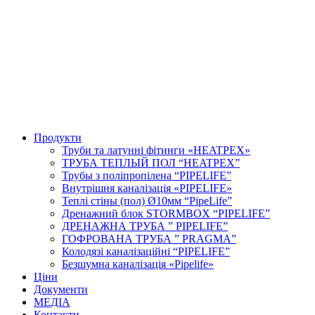
Продукти
Труби та латунні фітинги «HEATPEX»
ТРУБА ТЕПЛЫЙ ПОЛ “HEATPEX”
Трубы з поліпропілена “PIPELIFE”
Внутрішня каналізація «PIPELIFE»
Теплі стіны (пол) Ø10мм “PipeLife”
Дренажний блок STORMBOX “PIPELIFE”
ДРЕНАЖНА ТРУБА ” PIPELIFE”
ГОФРОВАНА ТРУБА ” PRAGMA”
Колодязі каналізаційні “PIPELIFE”
Безшумна каналізація «Pipelife»
Ціни
Документи
МЕДІА
Контакти