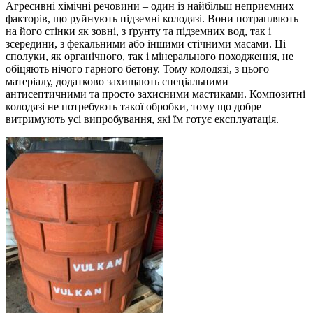
Агресивні хімічні речовини – один із найбільш неприємних
факторів, що руйнують підземні колодязі. Вони потрапляють
на його стінки як зовні, з ґрунту та підземних вод, так і
зсередини, з фекальними або іншими стічними масами. Ці
сполуки, як органічного, так і мінерального походження, не
обіцяють нічого гарного бетону. Тому колодязі, з цього
матеріалу, додатково захищають спеціальними
антисептичними та просто захисними мастиками. Композитні
колодязі не потребують такої обробки, тому що добре
витримують усі випробування, які їм готує експлуатація.